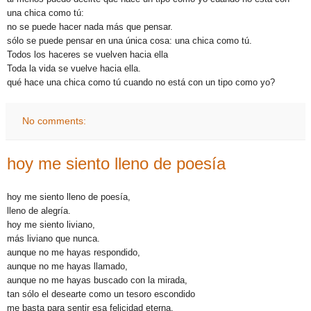
una chica como tú:
no se puede hacer nada más que pensar.
sólo se puede pensar en una única cosa: una chica como tú.
Todos los haceres se vuelven hacia
ella
Toda la vida se vuelve hacia
ella.
qué hace una chica como tú cuando no está con un tipo como yo?
No comments:
hoy me siento lleno de poesía
hoy me siento lleno de poesía,
lleno de alegría.
hoy me siento liviano,
más liviano que nunca.
aunque no me hayas respondido,
aunque no me hayas llamado,
aunque no me hayas buscado con la mirada,
tan sólo el desearte como un tesoro escondido
me basta para sentir esa felicidad eterna.