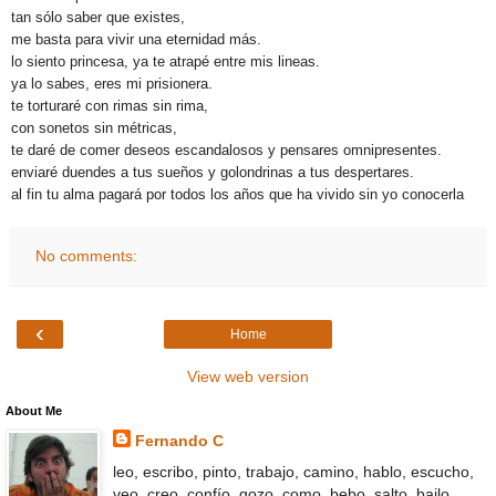
tan sólo saber que existes,
me basta para vivir una eternidad más.
lo siento princesa, ya te atrapé entre mis lineas.
ya lo sabes, eres mi prisionera.
te torturaré con rimas sin rima,
con sonetos sin métricas,
te daré de comer deseos escandalosos y pensares omnipresentes.
enviaré duendes a tus sueños y golondrinas a tus despertares.
al fin tu alma pagará por todos los años que ha vivido sin yo conocerla
No comments:
‹
Home
View web version
About Me
Fernando C
leo, escribo, pinto, trabajo, camino, hablo, escucho,
veo, creo, confío, gozo, como, bebo, salto, bailo.